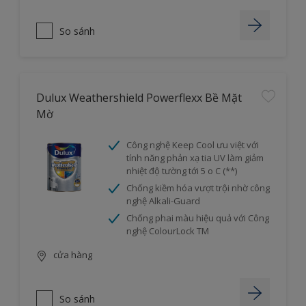
So sánh
Dulux Weathershield Powerflexx Bề Mặt
Mờ
Công nghệ Keep Cool ưu việt với
tính năng phản xạ tia UV làm giảm
nhiệt độ tường tới 5 o C (**)
Chống kiềm hóa vượt trội nhờ công
nghệ Alkali-Guard
Chống phai màu hiệu quả với Công
nghệ ColourLock TM
cửa hàng
So sánh