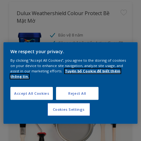
Dulux Weathershield Colour Protect Bề
Mặt Mờ
Bảo vệ 8 năm
Công nghệ tiên tiến Active Guard™
bảo vệ màu sắc tối ưu – chống
We respect your privacy.
phai màu
By clicking “Accept All Cookies”, you agree to the storing of cookies
on your device to enhance site navigation, analyze site usage, and
cửa hàng
assist in our marketing efforts.
Tuyên bố Cookie để biết thêm
thông tin.
So sánh
Accept All Cookies
Reject All
Cookies Settings