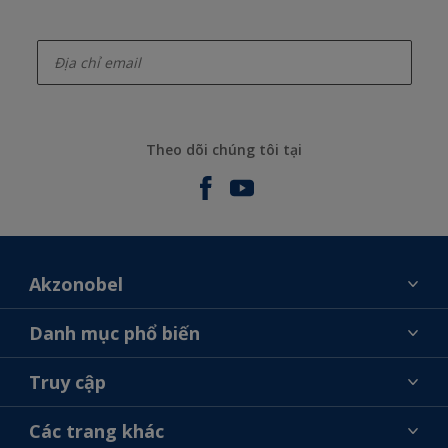
enter-your-email
Theo dõi chúng tôi tại
Akzonobel
Giới thiệu về AkzoNobel
Danh mục phổ biến
Liên hệ chúng tôi
Tìm màu sắc
Truy cập
Tìm một cửa hàng
Chọn sản phẩm
Sơ đồ trang web
Khả năng truy cập
Các trang khác
Ý tưởng