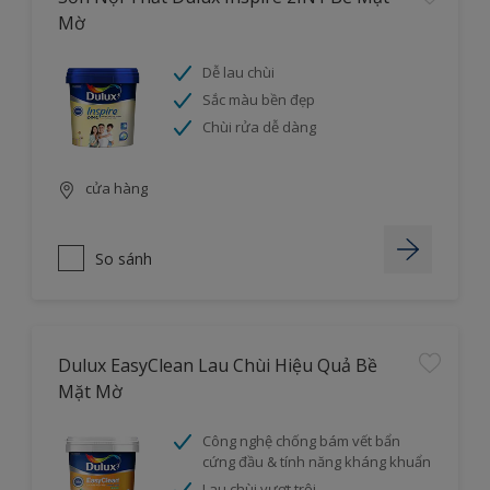
Mờ
Dễ lau chùi
Sắc màu bền đẹp
Chùi rửa dễ dàng
cửa hàng
So sánh
Dulux EasyClean Lau Chùi Hiệu Quả Bề
Mặt Mờ
Công nghệ chống bám vết bẩn
cứng đầu & tính năng kháng khuẩn
Lau chùi vượt trội