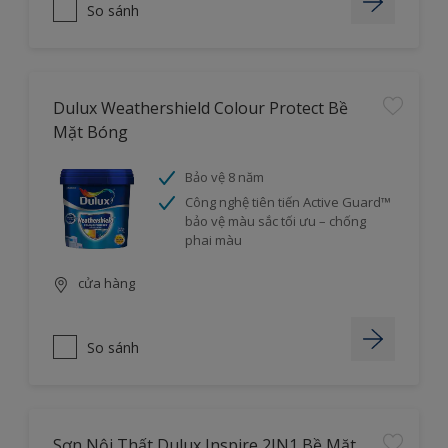
So sánh
Dulux Weathershield Colour Protect Bề
Mặt Bóng
Bảo vệ 8 năm
Công nghệ tiên tiến Active Guard™
bảo vệ màu sắc tối ưu – chống
phai màu
cửa hàng
So sánh
Sơn Nội Thất Dulux Inspire 2IN1 Bề Mặt