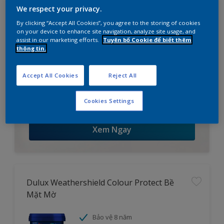
We respect your privacy.
By clicking “Accept All Cookies”, you agree to the storing of cookies
on your device to enhance site navigation, analyze site usage, and
assist in our marketing efforts.
Tuyên bố Cookie để biết thêm
thông tin.
Accept All Cookies
Reject All
Công cụ lập kế hoạch dự án
Hướng dẫn từng bước cho kế hoạch của bạn.
Cookies Settings
Xem Ngay
Dulux Weathershield Colour Protect Bề
Mặt Mờ
Bảo vệ 8 năm