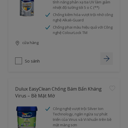
tính năng phản xạ tia UV làm giảm
nhiệt độ tường tới 5 o C (**)
Chống kiềm hóa vượt trội nhờ công
nghệ Alkali-Guard
Chống phai màu hiệu quả với Công
nghệ ColourLock TM
cửa hàng
So sánh
Dulux EasyClean Chống Bám Bẩn Kháng
Virus – Bề Mặt Mờ
Công nghệ vượt trội Silver Ion
Technology, ngăn ngừa sự phát
triển của Virus và Vi khuẩn trên bề
mặt màng sơn