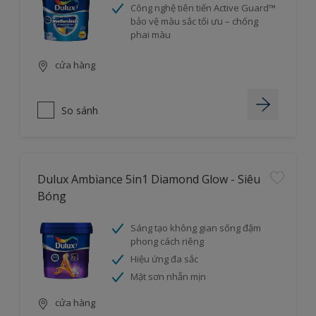
Công nghệ tiên tiến Active Guard™
bảo vệ màu sắc tối ưu – chống
phai màu
cửa hàng
So sánh
Dulux Ambiance 5in1 Diamond Glow - Siêu
Bóng
Sáng tạo không gian sống đậm
phong cách riêng
Hiệu ứng đa sắc
Mặt sơn nhẵn mịn
cửa hàng