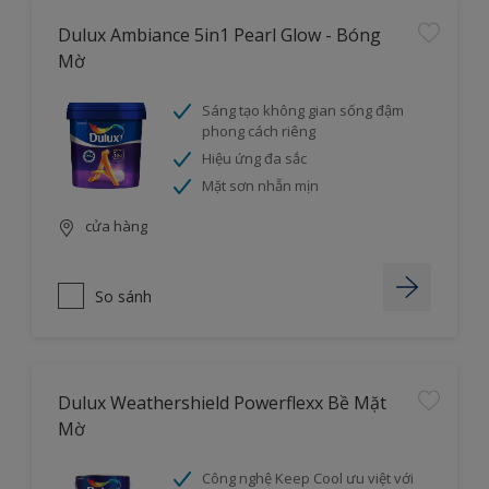
Dulux Ambiance 5in1 Pearl Glow - Bóng
Mờ
Sáng tạo không gian sống đậm
phong cách riêng
Hiệu ứng đa sắc
Mặt sơn nhẵn mịn
cửa hàng
So sánh
Dulux Weathershield Powerflexx Bề Mặt
Mờ
Công nghệ Keep Cool ưu việt với