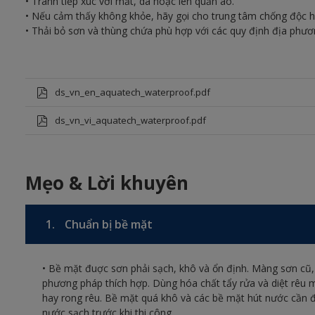
• Tránh tiếp xúc với mắt, da hoặc lên quần áo.
• Nếu cảm thấy không khỏe, hãy gọi cho trung tâm chống độc h
• Thải bỏ sơn và thùng chứa phù hợp với các quy định địa phươn
ds_vn_en_aquatech_waterproof.pdf
ds_vn_vi_aquatech_waterproof.pdf
Mẹo & Lời khuyên
1.
Chuẩn bị bề mặt
• Bề mặt đuợc sơn phải sạch, khô và ổn định. Màng sơn cũ,
phương pháp thích hợp. Dùng hóa chất tẩy rửa và diệt rêu 
hay rong rêu. Bề mặt quá khô và các bề mặt hút nước cần 
nước sạch trước khi thi công.