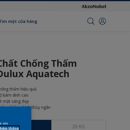
Tìm một cửa hàng
Chất Chống Thấm
Dulux Aquatech
hống thấm hiệu quả
ộ bám dính cao
ề mặt sáng đẹp
hông thêm chì & thủy ngân
ích thước
e site
6 KG
20 KG
 thêm thông