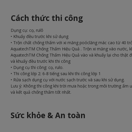
Cách thức thi công
Dụng cụ: cọ, rulô
• Khuấy đều trước khi sử dụng
• Trộn chất chống thấm với xi măng poóclăng mác cao từ 40 trở lê
AquatechTM Chống Thấm Hiệu Quả . Trộn xi măng vào nước, kh
AquatechTM Chống Thấm Hiệu Quả vào và khuấy lại cho thật đề
và khuấy đều trước khi thi công
• Dụng cụ thi công: cọ, rulo.
• Thi công lớp 2: 6-8 tiếng sau khi thi công lớp 1
• Rửa sạch dụng cụ với nước sạch trước và sau khi sử dụng.
Lưu ý: Không thi công khi trời mưa hoặc trong môi trường ẩm 
và kết quả chống thấm tốt nhất.
Sức khỏe & An toàn