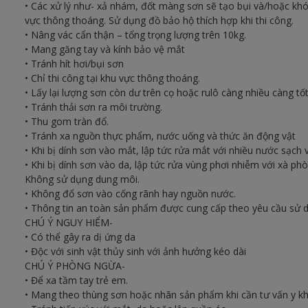
• Các xử lý như- xả nhám, đốt màng sơn sẽ tạo bụi và/hoặc khó
vực thông thoáng. Sử dụng đồ bảo hộ thích hợp khi thi công.
• Nâng vác cẩn thận – tổng trọng lượng trên 10kg.
• Mang găng tay và kính bảo vệ mắt
• Tránh hít hơi/bụi sơn
• Chỉ thi công tại khu vực thông thoáng.
• Lấy lại lượng sơn còn dư trên cọ hoặc rulô càng nhiều càng tốt
• Tránh thải sơn ra môi trường.
• Thu gom tràn đổ.
• Tránh xa nguồn thực phẩm, nước uống và thức ăn động vật
• Khi bị dính sơn vào mắt, lập tức rửa mắt với nhiều nước sạch 
• Khi bị dính sơn vào da, lập tức rửa vùng phơi nhiễm với xà 
Không sử dụng dung môi.
• Không đổ sơn vào cống rãnh hay nguồn nước.
• Thông tin an toàn sản phẩm được cung cấp theo yêu cầu sử 
CHÚ Ý NGUY HIỂM-
• Có thể gây ra dị ứng da
• Độc với sinh vật thủy sinh với ảnh hưởng kéo dài
CHÚ Ý PHÒNG NGỪA-
• Để xa tầm tay trẻ em.
• Mang theo thùng sơn hoặc nhãn sản phẩm khi cần tư vấn y k