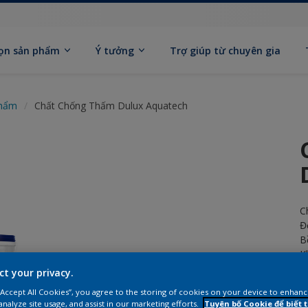
ọn sản phẩm
Ý tưởng
Trợ giúp từ chuyên gia
phẩm
Chất Chống Thấm Dulux Aquatech
C
Đ
B
K
ct your privacy.
K
 “Accept All Cookies”, you agree to the storing of cookies on your device to enhanc
analyze site usage, and assist in our marketing efforts.
Tuyên bố Cookie để biết