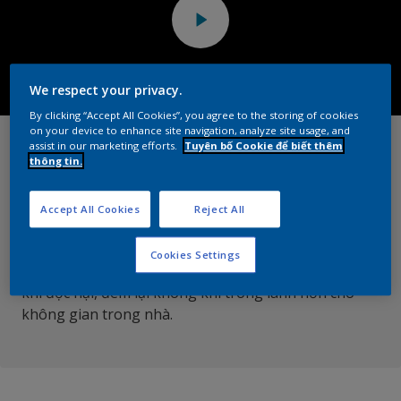
We respect your privacy.
By clicking “Accept All Cookies”, you agree to the storing of cookies
on your device to enhance site navigation, analyze site usage, and
NÂNG CAO CHẤT LƯỢNG
assist in our marketing efforts.
Tuyên bố Cookie để biết thêm
thông tin.
KHÔNG KHÍ TRONG NHÀ
Accept All Cookies
Reject All
Dulux Better Living Air Clean là sơn nội thất sinh học
siêu cao cấp với các thành phần tự nhiên có trong
Cookies Settings
công thức như than tre hoạt tính, giúp vô hiệu các
khí độc hại, đem lại không khí trong lành hơn cho
không gian trong nhà.