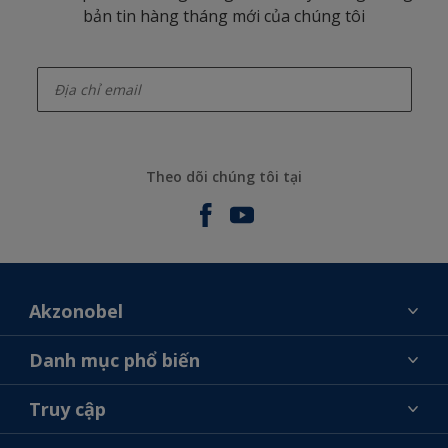
bản tin hàng tháng mới của chúng tôi
enter-your-email
Theo dõi chúng tôi tại
Akzonobel
Giới thiệu về AkzoNobel
Danh mục phổ biến
Liên hệ chúng tôi
Tìm màu sắc
Truy cập
Tìm một cửa hàng
Chọn sản phẩm
Sơ đồ trang web